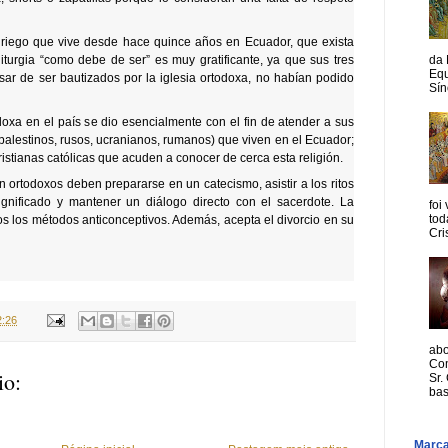
riego que vive desde hace quince años en Ecuador, que exista
liturgia “como debe de ser” es muy gratificante, ya que sus tres
da 
Equ
esar de ser bautizados por la iglesia ortodoxa, no habían podido
Sín
doxa en el país se dio esencialmente con el fin de atender a sus
 palestinos, rusos, ucranianos, rumanos) que viven en el Ecuador;
ristianas católicas que acuden a conocer de cerca esta religión.
 ortodoxos deben prepararse en un catecismo, asistir a los ritos
gnificado y mantener un diálogo directo con el sacerdote. La
foi
tod
os los métodos anticonceptivos. Además, acepta el divorcio en su
Cri
2:26
abo
Com
io:
Sr.
bas
Marc