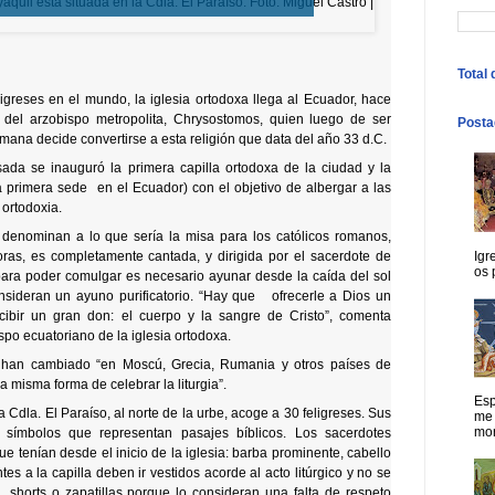
Total
greses en el mundo, la iglesia ortodoxa llega al Ecuador, hace
 del arzobispo metropolita, Chrysostomos, quien luego de ser
Posta
romana decide convertirse a esta religión que data del año 33 d.C.
da se inauguró la primera capilla ortodoxa de la ciudad y la
a primera sede en el Ecuador) con el objetivo de albergar a las
 ortodoxia.
s denominan a lo que sería la misa para los católicos romanos,
ras, es completamente cantada, y dirigida por el sacerdote de
Igr
os 
para poder comulgar es necesario ayunar desde la caída del sol
onsideran un ayuno purificatorio. “Hay que ofrecerle a Dios un
cibir un gran don: el cuerpo y la sangre de Cristo”, comenta
po ecuatoriano de la iglesia ortodoxa.
no han cambiado “en Moscú, Grecia, Rumania y otros países de
a misma forma de celebrar la liturgia”.
Esp
a Cdla. El Paraíso, al norte de la urbe, acoge a 30 feligreses. Sus
me 
mort
 símbolos que representan pasajes bíblicos. Los sacerdotes
 tenían desde el inicio de la iglesia: barba prominente, cabello
ntes a la capilla deben ir vestidos acorde al acto litúrgico y no se
a, shorts o zapatillas porque lo consideran una falta de respeto