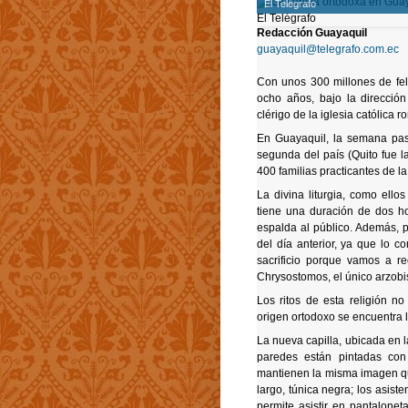
El Telégrafo
Redacción Guayaquil
guayaquil@telegrafo.com.ec
Con unos 300 millones de feli
ocho años, bajo la dirección
clérigo de la iglesia católica 
En Guayaquil, la semana pasa
segunda del país (Quito fue l
400 familias practicantes de la
La divina liturgia, como ello
tiene una duración de dos ho
espalda al público. Además, 
del día anterior, ya que lo c
sacrificio porque vamos a re
Chrysostomos, el único arzobis
Los ritos de esta religión 
origen ortodoxo se encuentra l
La nueva capilla, ubicada en l
paredes están pintadas con
mantienen la misma imagen que
largo, túnica negra; los asiste
permite asistir en pantalonet