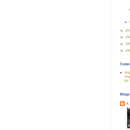
►
►
20
►
20
►
20
►
20
Cone
Arq
Arg
do 
Blogs
A 