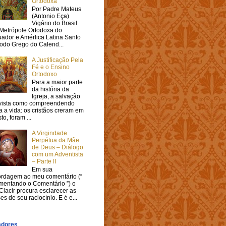
Ortodoxa
Por Padre Mateus
(Antonio Eça)
Vigário do Brasil
Metrópole Ortodoxa do
ador e Amérlica Latina Santo
odo Grego do Calend...
A Justificação Pela
Fé e o Ensino
Ortodoxo
Para a maior parte
da história da
Igreja, a salvação
 vista como compreendendo
a a vida: os cristãos creram em
sto, foram ...
A Virgindade
Perpétua da Mãe
de Deus – Diálogo
com um Adventista
– Parte II
Em sua
rdagem ao meu comentário (“
entando o Comentário ”) o
 Clacir procura esclarecer as
es de seu raciocínio. E é e...
adores