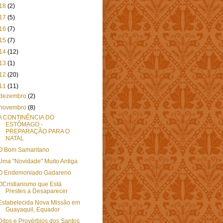
18
(2)
17
(5)
16
(7)
15
(7)
14
(12)
13
(1)
12
(20)
11
(11)
dezembro
(2)
novembro
(8)
A CONTINÊNCIA DO
ESTÔMAGO -
PREPARAÇÃO PARA O
NATAL
O Bom Samaritano
Uma "Novidade" Muito Antiga
O Endemoniado Gadareno
OCristianismo que Está
Prestes a Desaparecer
Estabelecida Nova Missão em
Guayaquil, Equador
Ditos e Provérbios dos Santos