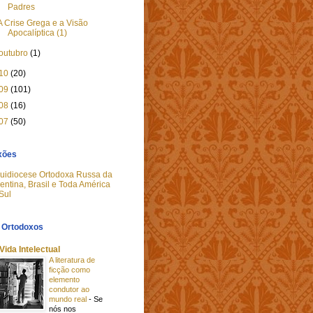
Padres
A Crise Grega e a Visão
Apocalíptica (1)
outubro
(1)
10
(20)
09
(101)
08
(16)
07
(50)
xões
uidiocese Ortodoxa Russa da
entina, Brasil e Toda América
Sul
 Ortodoxos
Vida Intelectual
A literatura de
ficção como
elemento
condutor ao
mundo real
-
Se
nós nos