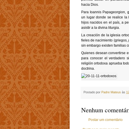
hacia Dios.
Para Ioannis Papageorgion, g
un lugar donde se realice la 
hijos nacidos en el país, a p
asistir a la divina liturgia.
La creación de la iglesia orto
fieles de nacimiento (griegos,
sin embargo existen familias c
Quienes desean convertirse en
para conocer el verdadero si
religión ortodoxa aprueba tod
doctrina.
Postado por
Padre Mateus
às
1
Nenhum comentár
Postar um comentário