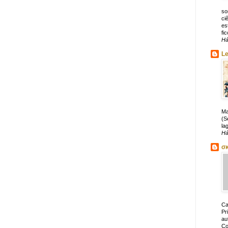
so
ci
es
fic
Há
Le
Ma
(S
la
Há
σ
Ca
Pr
au
Co