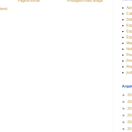
Página inicial
Postagem mais antiga
Apo
Atom)
Cat
Dat
Esp
Esp
Esp
Mar
Not
Pod
Pri
Re
jus
Arqui
►
20
►
20
►
20
►
20
►
20
►
20