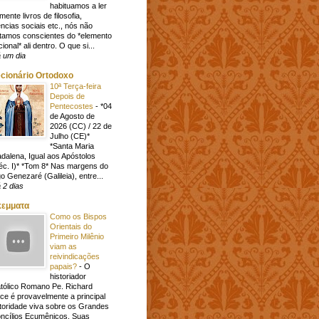
habituamos a ler
mente livros de filosofia,
ências sociais etc., nós não
tamos conscientes do *elemento
cional* ali dentro. O que si...
 um dia
cionário Ortodoxo
10ª Terça-feira
Depois de
Pentecostes
-
*04
de Agosto de
2026 (CC) / 22 de
Julho (CE)*
*Santa Maria
dalena, Igual aos Apóstolos
éc. I)* *Tom 8* Nas margens do
go Genezaré (Galileia), entre...
 2 dias
κεμματα
Como os Bispos
Orientais do
Primeiro Milênio
viam as
reivindicações
papais?
-
O
historiador
tólico Romano Pe. Richard
ice é provavelmente a principal
toridade viva sobre os Grandes
ncílios Ecumênicos. Suas