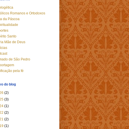
logética
ólicos Romanos e Ortodoxos
a da Páscoa
iritualidade
ortes
írito Santo
ia Mãe de Deus
ícias
cast
mado de São Pedro
portagem
tificação pela fé
vo do blog
26
(2)
25
(3)
24
(1)
22
(2)
21
(2)
19
(1)