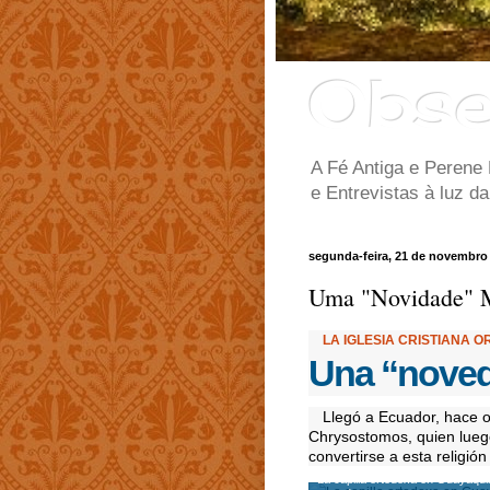
Obse
A Fé Antiga e Perene
e Entrevistas à luz d
segunda-feira, 21 de novembro
Uma "Novidade" M
LA IGLESIA CRISTIANA 
Una “noved
Llegó a Ecuador, hace o
Chrysostomos, quien luego
convertirse a esta religió
La capilla ortodoxa en Guayaquil 