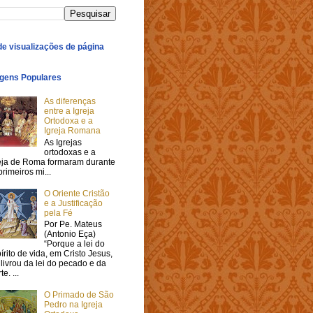
 de visualizações de página
gens Populares
As diferenças
entre a Igreja
Ortodoxa e a
Igreja Romana
As Igrejas
ortodoxas e a
eja de Roma formaram durante
primeiros mi...
O Oriente Cristão
e a Justificação
pela Fé
Por Pe. Mateus
(Antonio Eça)
“Porque a lei do
írito de vida, em Cristo Jesus,
livrou da lei do pecado e da
e. ...
O Primado de São
Pedro na Igreja