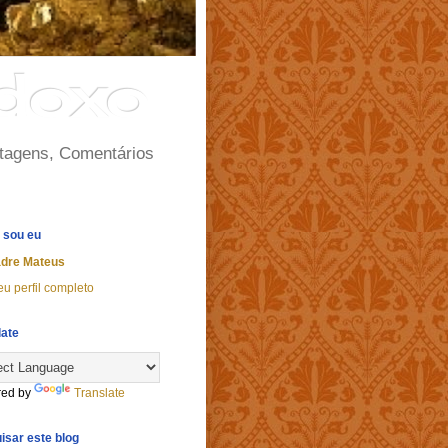
odoxo
rtagens, Comentários
 sou eu
dre Mateus
u perfil completo
late
ed by
Translate
isar este blog