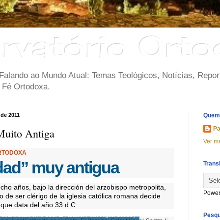
rvatório Ort
 Falando ao Mundo Atual: Temas Teológicos, Notícias, Repo
a Fé Ortodoxa.
 de 2011
Quem
Pa
uito Antiga
Ver me
ORTODOXA
ad” muy antigua
Trans
cho años, bajo la dirección del arzobispo metropolita,
Power
 de ser clérigo de la iglesia católica romana decide
n que data del año 33 d.C.
Pesqu
está situada en la Cdla. El Paraíso. Foto: Miguel Castro |